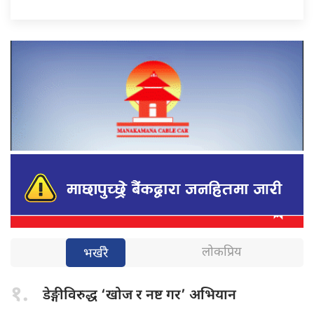
लोकप्रिय
भर्खरै
१.
डेङ्गीविरुद्ध ‘खोज
र नष्ट गर’ अभियान