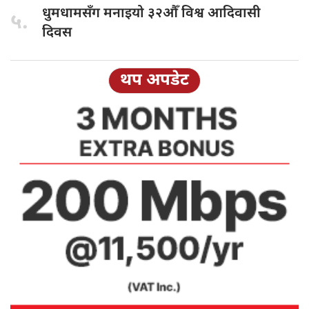
धुमधामसँग मनाइयो
३२औँ विश्व आदिवासी
५.
दिवस
थप अपडेट