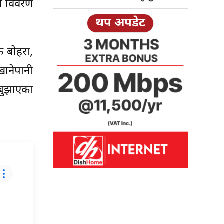
को विवरण
थप अपडेट
पक बोहरा,
 खानेपानी
 बुझाएका