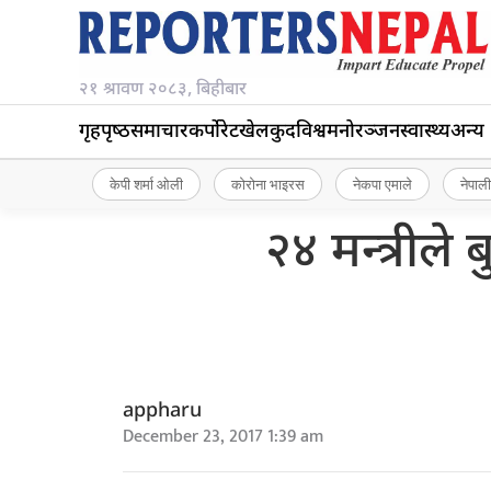
२१ श्रावण २०८३, बिहीबार
गृहपृष्‍ठ
समाचार
कर्पोरेट
खेलकुद
विश्व
मनोरञ्जन
स्वास्थ्य
अन्य
केपी शर्मा ओली
कोरोना भाइरस
नेकपा एमाले
नेपाली
२४ मन्त्रीले
appharu
December 23, 2017 1:39 am