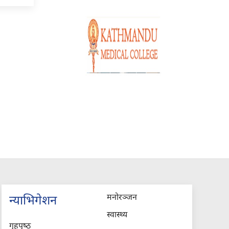
मनोरञ्जन
न्याभिगेशन
स्वास्थ्य
गृहपृष्‍ठ