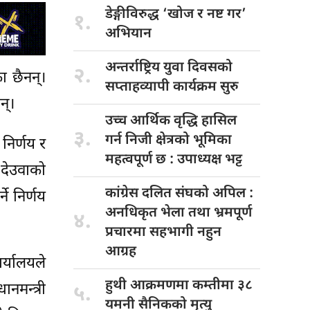
डेङ्गीविरुद्ध ‘खोज
र नष्ट गर’
१.
अभियान
अन्तर्राष्ट्रिय युवा
दिवसको
२.
ा छैनन्।
सप्ताहव्यापी कार्यक्रम सुरु
न्।
उच्च आर्थिक
वृद्धि हासिल
३.
गर्न निजी क्षेत्रको भूमिका
 निर्णय र
महत्वपूर्ण छ : उपाध्यक्ष भट्ट
 देउवाको
कांग्रेस दलित
संघको अपिल :
े निर्णय
अनधिकृत भेला तथा भ्रमपूर्ण
४.
प्रचारमा सहभागी नहुन
आग्रह
र्यालयले
हुथी आक्रमणमा
कम्तीमा ३८
नमन्त्री
५.
यमनी सैनिकको मृत्यु