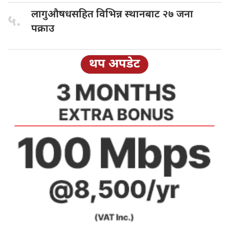
लागुऔषधसहित विभिन्न
स्थानबाट २७ जना
५.
पक्राउ
थप अपडेट