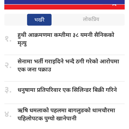
लोकप्रिय
भर्खरै
हुथी आक्रमणमा
कम्तीमा ३८ यमनी सैनिकको
१.
मृत्यु
सेनामा भर्ती
गराइदिने भन्दै ठगी गरेको आरोपमा
२.
एक जना पक्राउ
३.
धनुषामा प्रतिपरिवार
एक सिलिन्डर बिक्री गरिने
ऋषि धमलाको
पहलमा बागलुङको थामचौरमा
४.
पहिलोपटक पुग्यो खानेपानी