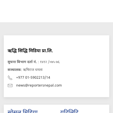
ऋद्धि सिद्धि मिडिया प्रा.लि.
सुचना बिभाग दर्ता नं.
: १४१२ /०७५-७६
सञ्चालक
: ऋषिराज धमला
+977 01-5902213/14
news@reportersnepal.com
सोसल मिडिया
युटिलिटि