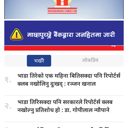
लोकप्रिय
भर्खरै
भाडा तिरेको
एक महिना बितिसक्दा पनि रिपोर्टर्स
१.
क्लब नखोलिनु दुःखद् : रञ्जन खनाल
भाडा तिरिसक्दा
पनि सरकारले रिपोर्टर्स क्लब
२.
नखोल्नु प्रतिशोध हाे : डा‍‍‍. गोपीलाल न्यौपाने