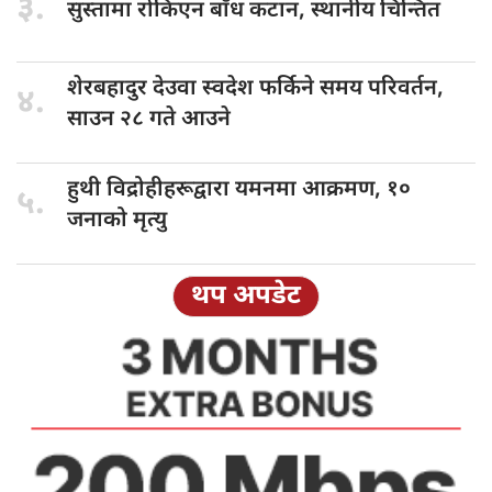
३.
सुस्तामा रोकिएन
बाँध कटान, स्थानीय चिन्तित
शेरबहादुर देउवा
स्वदेश फर्किने समय परिवर्तन,
४.
साउन २८ गते आउने
हुथी विद्रोहीहरूद्वारा
यमनमा आक्रमण, १०
५.
जनाको मृत्यु
थप अपडेट