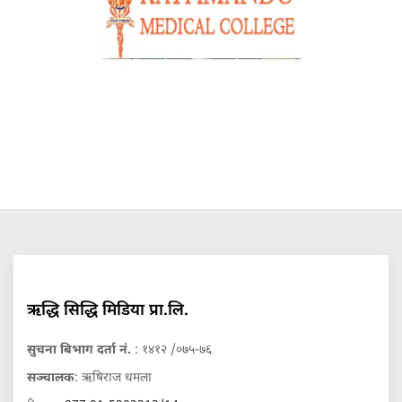
ऋद्धि सिद्धि मिडिया प्रा.लि.
सुचना बिभाग दर्ता नं.
: १४१२ /०७५-७६
सञ्चालक
: ऋषिराज धमला