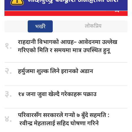
लोकप्रिय
भर्खरै
राहदानी विभागको
आग्रह– आवेदनमा उल्लेख
१.
गरिएको मिति र समयमा मात्र उपस्थित हुनू
२.
हर्मुजमा शुल्क
लिने इरानको अडान
३.
१४ जना
जुवा खेल्दै गरेकाहरू पक्राउ
परिवारसँग सरकारले
गर्‍यो ७ बुँदे सहमति :
४.
रवीन्द्र मेहतालाई सहिद घोषणा गरिने