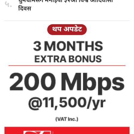
धुमधामसँग मनाइयो
३२औँ विश्व आदिवासी
५.
दिवस
थप अपडेट