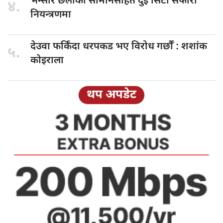
भन्सार छलीका
सामानसहित दुई सिटी सफारी
४.
नियन्त्रणमा
देउवा फर्किँदा
धरपकड भए विरोध गर्छौँं : शशांक
५.
कोइराला
थप अपडेट