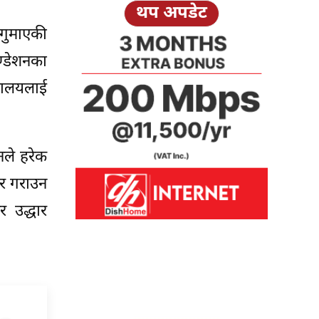
थप अपडेट
 गुमाएकी
्डेशनका
्यालयलाई
नले हरेक
ार गराउन
र उद्धार