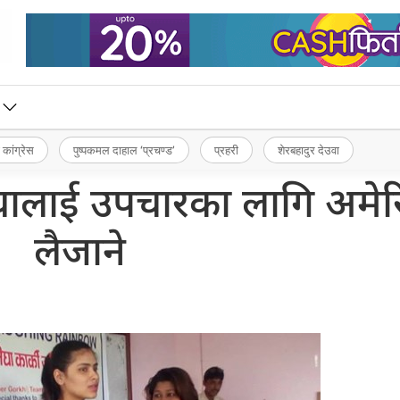
 कांग्रेस
पुष्पकमल दाहाल ‘प्रचण्ड’
प्रहरी
शेरबहादुर देउवा
ेघालाई उपचारका लागि अमे
लैजाने