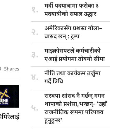
मर्दी पदयात्रामा
फसेका ३
१.
पदयात्रीको सफल उद्धार
अमेरिकासँग प्रशस्त
गोला–
२.
बारुद छन् : ट्रम्प
माइक्रोसफ्टले कर्मचारीको
३.
एआई प्रयोगमा तोक्यो सीमा
0
Shares
नीति तथा
कार्यक्रम तर्जुमा
४.
गर्दै त्रिवि
रास्वपा सांसद
नै गर्छन् गगन
थापाको प्रशंसा,भन्छन्- 'उहाँ
५.
राजनीतिक रूपमा परिपक्व
िमिरेलाई
हुनुहुन्छ'