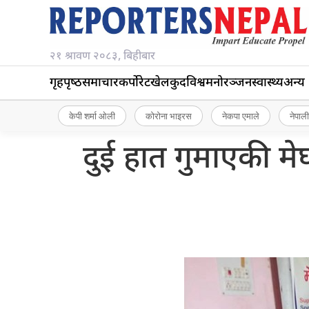
२१ श्रावण २०८३, बिहीबार
गृहपृष्‍ठ
समाचार
कर्पोरेट
खेलकुद
विश्व
मनोरञ्जन
स्वास्थ्य
अन्य
केपी शर्मा ओली
कोरोना भाइरस
नेकपा एमाले
नेपाली
दुई हात गुमाएकी म