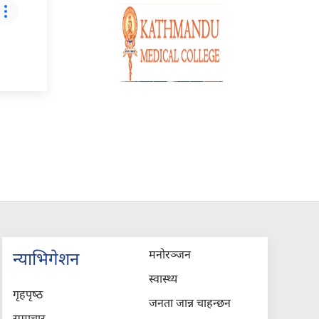
मनोरञ्जन
न्याभिगेशन
स्वास्थ्य
गृहपृष्‍ठ
जनता जान्न चाहन्छन