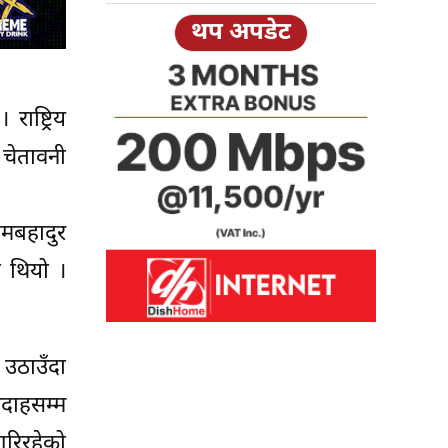
थप अपडेट
ाष्ट्रिय
 चेतावनी
ामबहादुर
 थियो ।
ज उठाउँदा
मदाहसम्म
गरिरहेको