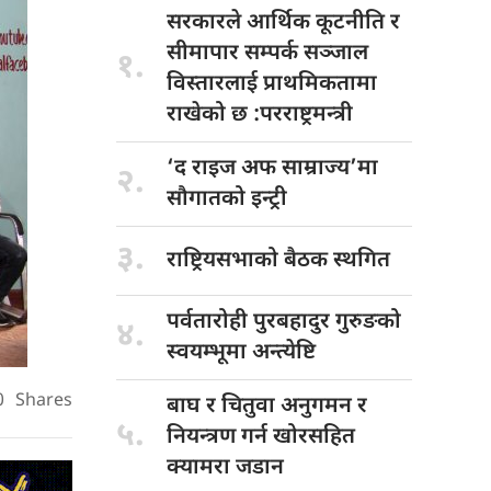
सरकारले आर्थिक
कूटनीति र
सीमापार सम्पर्क सञ्जाल
१.
विस्तारलाई प्राथमिकतामा
राखेको छ :परराष्ट्रमन्त्री
‘द राइज
अफ साम्राज्य’मा
२.
सौगातको इन्ट्री
३.
राष्ट्रियसभाको बैठक
स्थगित
पर्वतारोही पुरबहादुर
गुरुङको
४.
स्वयम्भूमा अन्त्येष्टि
0
Shares
बाघ र
चितुवा अनुगमन र
५.
नियन्त्रण गर्न खोरसहित
क्यामरा जडान