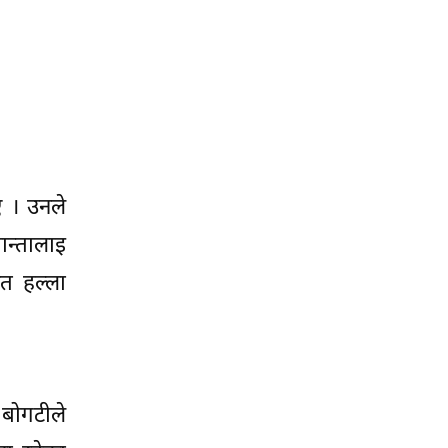
ए । उनले
न्तालाइ
लत हल्ला
 बोगटीले