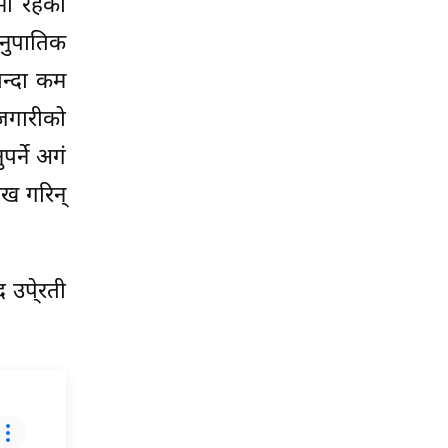
मा रहेका
मानुपातिक
भन्दा कम
ोजगारीको
र्ने अगं
लेख गरिन्
 उपे्रती