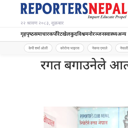
२२ श्रावण २०८३, शुक्रबार
गृहपृष्‍ठ
समाचार
कर्पोरेट
खेलकुद
विश्व
मनोरञ्जन
स्वास्थ्य
अन्य
केपी शर्मा ओली
कोरोना भाइरस
नेकपा एमाले
नेपाली
रगत बगाउनेले आत्