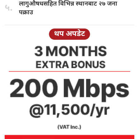
लागुऔषधसहित विभिन्न
स्थानबाट २७ जना
५.
पक्राउ
थप अपडेट