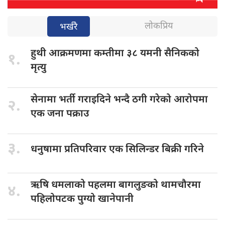
लोकप्रिय
भर्खरै
हुथी आक्रमणमा
कम्तीमा ३८ यमनी सैनिकको
१.
मृत्यु
सेनामा भर्ती
गराइदिने भन्दै ठगी गरेको आरोपमा
२.
एक जना पक्राउ
३.
धनुषामा प्रतिपरिवार
एक सिलिन्डर बिक्री गरिने
ऋषि धमलाको
पहलमा बागलुङको थामचौरमा
४.
पहिलोपटक पुग्यो खानेपानी