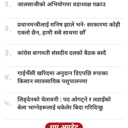
१.
जालसाजीको अभियोगमा
वडाध्यक्ष पक्राउ
प्रधानमन्त्रीलाई मनिष
झाले भने- सरकारमा कोही
२.
एक्लो छैन, हामी सबै साथमा छौँ
३.
कांग्रेस बागमती
संसदीय दलको बैठक बस्दै
गाईभैँसी खरिदमा
अनुदान दिएपछि रुपाका
४.
किसान व्यावसायिक पशुपालनमा
लिङ्देनको चेतावनी
: पद ओगट्ने र लडाइँको
५.
बेला भाग्नेहरूलाई धकेलेर बिदा गरिदिन्छु
थप अपडेट