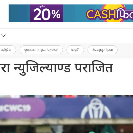
 कांग्रेस
पुष्पकमल दाहाल ‘प्रचण्ड’
प्रहरी
शेरबहादुर देउवा
ारा न्युजिल्याण्ड पराजित