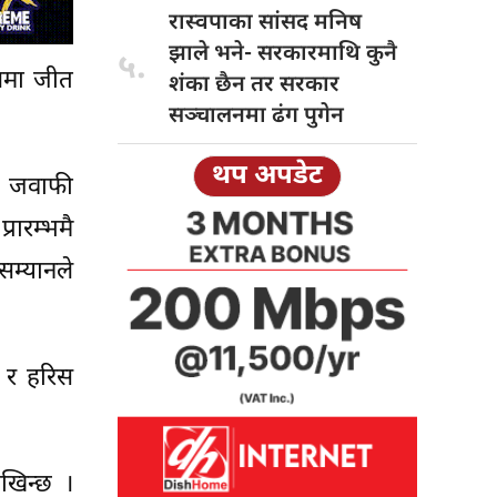
रास्वपाका सांसद
मनिष
झाले भने- सरकारमाथि कुनै
५.
ेलमा जीत
शंका छैन तर सरकार
सञ्चालनमा ढंग पुगेन
थप अपडेट
 । जवाफी
रारम्भमै
सम्यानले
 र हरिस
ेखिन्छ ।