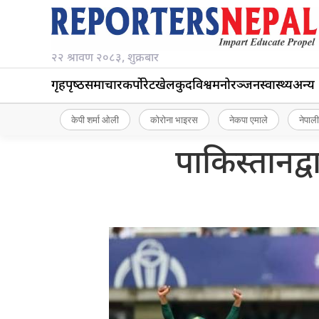
२२ श्रावण २०८३, शुक्रबार
गृहपृष्‍ठ
समाचार
कर्पोरेट
खेलकुद
विश्व
मनोरञ्जन
स्वास्थ्य
अन्य
केपी शर्मा ओली
कोरोना भाइरस
नेकपा एमाले
नेपाली
पाकिस्तानद्व