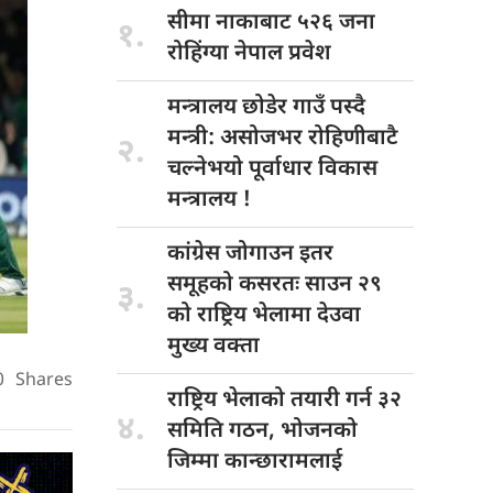
सीमा नाकाबाट
५२६ जना
१.
रोहिंग्या नेपाल प्रवेश
मन्त्रालय छोडेर
गाउँ पस्दै
मन्त्री: असोजभर रोहिणीबाटै
२.
चल्नेभयो पूर्वाधार विकास
मन्त्रालय !
कांग्रेस जोगाउन
इतर
समूहको कसरतः साउन २९
३.
को राष्ट्रिय भेलामा देउवा
मुख्य वक्ता
0
Shares
राष्ट्रिय भेलाको
तयारी गर्न ३२
४.
समिति गठन, भोजनको
जिम्मा कान्छारामलाई