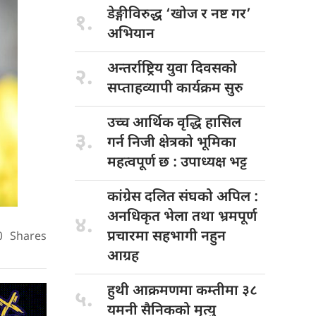
डेङ्गीविरुद्ध ‘खोज
र नष्ट गर’
१.
अभियान
अन्तर्राष्ट्रिय युवा
दिवसको
२.
सप्ताहव्यापी कार्यक्रम सुरु
उच्च आर्थिक
वृद्धि हासिल
३.
गर्न निजी क्षेत्रको भूमिका
महत्वपूर्ण छ : उपाध्यक्ष भट्ट
कांग्रेस दलित
संघको अपिल :
अनधिकृत भेला तथा भ्रमपूर्ण
४.
प्रचारमा सहभागी नहुन
0
Shares
आग्रह
हुथी आक्रमणमा
कम्तीमा ३८
५.
यमनी सैनिकको मृत्यु