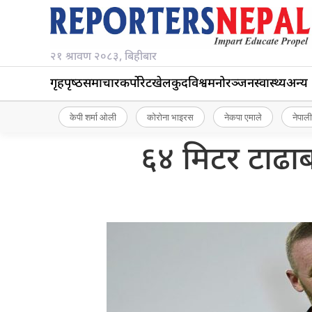
२१ श्रावण २०८३, बिहीबार
गृहपृष्‍ठ
समाचार
कर्पोरेट
खेलकुद
विश्व
मनोरञ्जन
स्वास्थ्य
अन्य
केपी शर्मा ओली
कोरोना भाइरस
नेकपा एमाले
नेपाली
६४ मिटर टाढाब