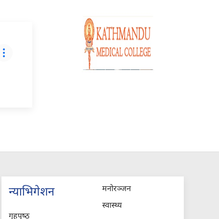
मनोरञ्जन
न्याभिगेशन
स्वास्थ्य
गृहपृष्‍ठ