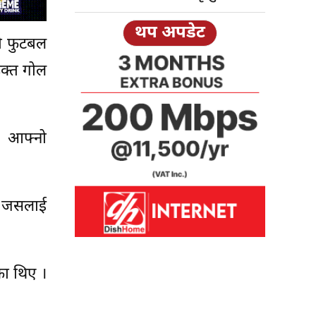
थप अपडेट
को फुटबल
उक्त गोल
 । आफ्नो
 । जसलाई
ेका थिए ।