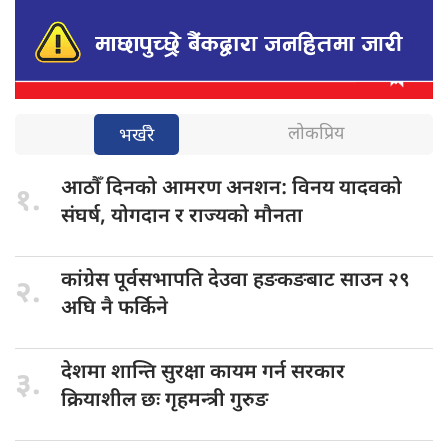
लोकप्रिय
भर्खरै
आठौँ दिनको
आमरण अनशन: विनय यादवको
१.
संघर्ष, योगदान र राज्यको मौनता
कांग्रेस पूर्वसभापति
देउवा हङकङबाट साउन २९
२.
अघि नै फर्किने
देशमा शान्ति
सुरक्षा कायम गर्न सरकार
३.
क्रियाशील छः गृहमन्त्री गुरुङ