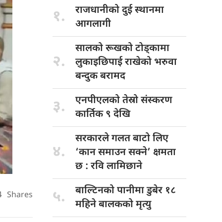
राजधानीको दुई
स्थानमा
१.
आगलागी
सालको रूखको
टोड्कामा
२.
लुकाइछिपाई राखेको भरुवा
बन्दुक बरामद
एनपीएलको तेस्रो
संस्करण
३.
कार्तिक ९ देखि
सरकारले गलत
बाटो लिए
४.
‘कान समाउन सक्ने’ क्षमता
छ : रवि लामिछाने
बाल्टिनको पानीमा
डुबेर १८
५.
4
Shares
महिने बालकको मृत्यु