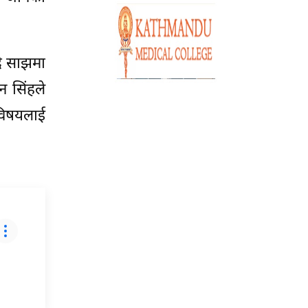
्दै साझमा
न सिंहले
विषयलाई