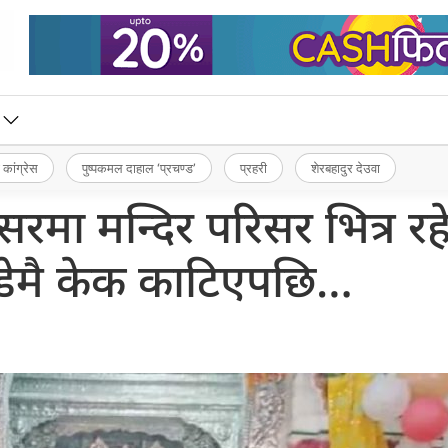
 कांग्रेस
पुष्पकमल दाहाल ‘प्रचण्ड’
प्रहरी
शेरबहादुर देउवा
मा मन्दिर परिसर भित्र रह
डेमै केक काटिएपछि…