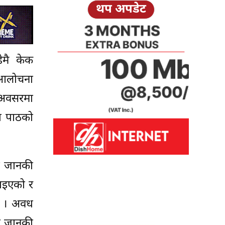
थप अपडेट
ेमै केक
ै आलोचना
 अवसरमा
ा पाठको
मा जानकी
ाइएको र
छ । अवध
ा जानकी