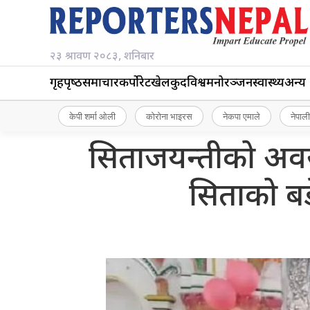
२३ श्रावण २०८३, शनिबार
गृहपृष्‍ठ
समाचार
कर्पोरेट
खेलकुद
विश्व
मनोरञ्जन
स्वास्थ्य
अन्य
केपी शर्मा ओली
कोरोना भाइरस
नेकपा एमाले
नेपाली
सिताजयन्तीको अवसर
सिताको ब