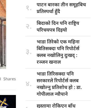
पाटन बारका
तीन समूहबिच
१.
प्रतिस्पर्धा हुँदै
बिदाको दिन
पनि राष्ट्रिय
२.
परिचयपत्र दिइयाे
भाडा तिरेको
एक महिना
बितिसक्दा पनि रिपोर्टर्स
३.
क्लब नखोलिनु दुःखद् :
रञ्जन खनाल
भाडा तिरिसक्दा
पनि
0
Shares
सरकारले रिपोर्टर्स क्लब
४.
नखोल्नु प्रतिशोध हाे : डा‍‍‍.
गोपीलाल न्यौपाने
सुस्तामा रोकिएन
बाँध