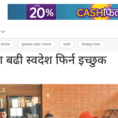
 कांग्रेस
पुष्पकमल दाहाल ‘प्रचण्ड’
प्रहरी
शेरबहादुर देउवा
 बढी स्वदेश फिर्न इच्छुक