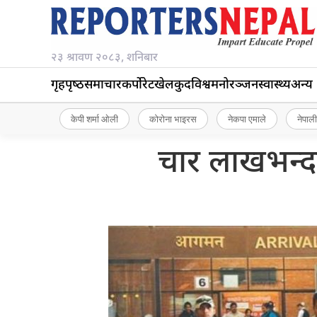
२३ श्रावण २०८३, शनिबार
गृहपृष्‍ठ
समाचार
कर्पोरेट
खेलकुद
विश्व
मनोरञ्जन
स्वास्थ्य
अन्य
केपी शर्मा ओली
कोरोना भाइरस
नेकपा एमाले
नेपाली
चार लाखभन्दा