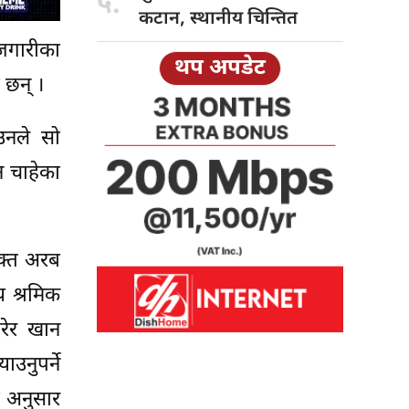
५.
कटान, स्थानीय चिन्तित
ोजगारीका
थप अपडेट
 छन् ।
उनले सो
न चाहेका
क्त अरब
 श्रमिक
गरेर खान
उनुपर्ने
ा अनुसार