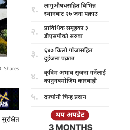
लागुऔषधसहित विभिन्न
१.
स्थानबाट २७ जना पक्राउ
प्राविधिक समूहका
३
२.
डीएसपीको सरुवा
६४७ किलो
गाँजासहित
३.
दुईजना पक्राउ
0
Shares
कृत्रिम अभाव
सृजना गर्नेलाई
४.
कानुनबमोजिम कारबाही
५.
दर्ज्यानी चिन्ह
प्रदान
थप अपडेट
ुरक्षित