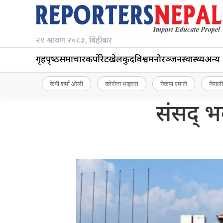
२१ श्रावण २०८३, बिहीबार
गृहपृष्‍ठ
समाचार
कर्पोरेट
खेलकुद
विश्व
मनोरञ्जन
स्वास्थ्य
अन्य
केपी शर्मा ओली
कोरोना भाइरस
नेकपा एमाले
नेपाली
संसद् भ