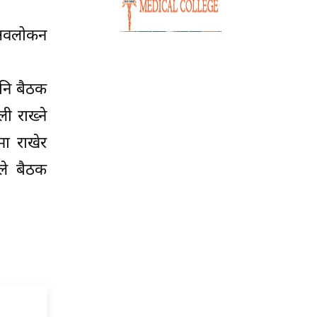
ो अवलोकन
पनि बैठक
ी राख्ने
मा राखेर
ले बैठक