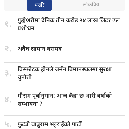
लोकप्रिय
भर्खरै
गुह्येश्वरीमा दैनिक
तीन करोड २४ लाख लिटर ढल
१.
प्रशोधन
२.
अवैध सामान
बरामद
विस्फोटक ड्रोनले
जर्मन विमानस्थलमा सुरक्षा
३.
चुनौती
मौसम पूर्वानुमान:
आज कँहा छ भारी वर्षाकाे
४.
सम्भावना ?
५.
फुट्यो बाबुराम
भट्टराईको पार्टी