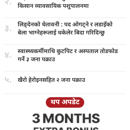
२.
किसान व्यावसायिक पशुपालनमा
लिङ्देनको चेतावनी
: पद ओगट्ने र लडाइँको
३.
बेला भाग्नेहरूलाई धकेलेर बिदा गरिदिन्छु
स्वास्थ्यकर्मीमाथि कुटपिट
र अस्पताल तोडफोड
४.
गर्ने ३ जना पक्राउ
५.
खैरो हेरोइनसहित
२ जना पक्राउ
थप अपडेट