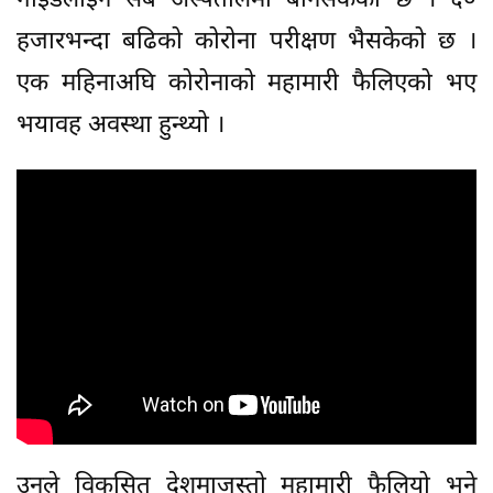
गाईडलाईन सबै अस्पतालमा बनिसकेको छ । ६०
हजारभन्दा बढिको कोरोना परीक्षण भैसकेको छ ।
एक महिनाअघि कोरोनाको महामारी फैलिएको भए
भयावह अवस्था हुन्थ्यो ।
उनले विकसित देशमाजस्तो महामारी फैलियो भने