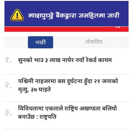
लोकप्रिय
भर्खरै
१.
सुनको भाउ
३ लाख नाघेर नयाँ रेकर्ड कायम
पश्चिमी नाइजरमा
बस दुर्घटना हुँदा २१ जनाको
२.
मृत्यु, ३७ घाइते
विविधतामा एकताले
राष्ट्रिय अखण्डता बलियो
३.
बनाउँछ : राष्ट्रपति