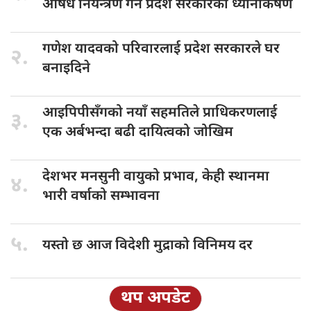
औषध नियन्त्रण गर्न प्रदेश सरकारको ध्यानाकर्षण
गणेश यादवको
परिवारलाई प्रदेश सरकारले घर
२.
बनाइदिने
आइपिपीसँगको नयाँ
सहमतिले प्राधिकरणलाई
३.
एक अर्बभन्दा बढी दायित्वको जोखिम
देशभर मनसुनी
वायुको प्रभाव, केही स्थानमा
४.
भारी वर्षाको सम्भावना
५.
यस्तो छ
आज विदेशी मुद्राको विनिमय दर
थप अपडेट