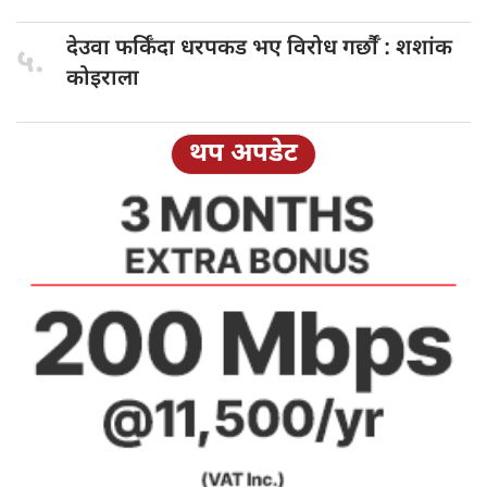
देउवा फर्किँदा
धरपकड भए विरोध गर्छौँं : शशांक
५.
कोइराला
थप अपडेट