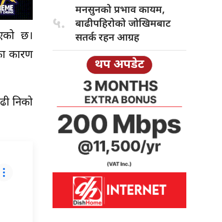
मनसुनको प्रभाव
कायम,
५.
बाढीपहिरोको जोखिमबाट
भएको छ।
सतर्क रहन आग्रह
का कारण
थप अपडेट
बढी निको