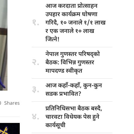
आज करदाता
प्रोत्साहन
उपहार कार्यक्रम घोषणा
१.
गरिदै, १० जनाले १/१ लाख
र एक जनाले १० लाख
जित्ने!
नेपाल गुणस्तर
परिषद्को
२.
बैठक: विभिन्न गुणस्तर
मापदण्ड स्वीकृत
आज कहाँ-कहाँ,
कुन-कुन
३.
सडक प्रभावित?
0
Shares
प्रतिनिधिसभा बैठक
बस्दै,
४.
चारवटा विधेयक पेस हुने
कार्यसूची