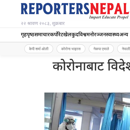
२२ श्रावण २०८३, शुक्रबार
गृहपृष्‍ठ
समाचार
कर्पोरेट
खेलकुद
विश्व
मनोरञ्जन
स्वास्थ्य
अन्य
केपी शर्मा ओली
कोरोना भाइरस
नेकपा एमाले
नेपाली
कोरोनाबाट विदेश