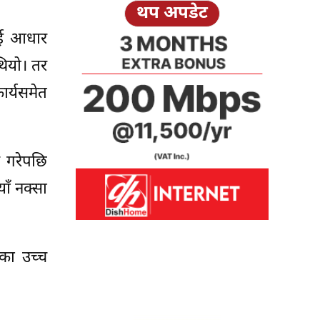
थप अपडेट
ाई आधार
 थियो। तर
ार्यसमेत
क गरेपछि
ाँ नक्सा
रका उच्च