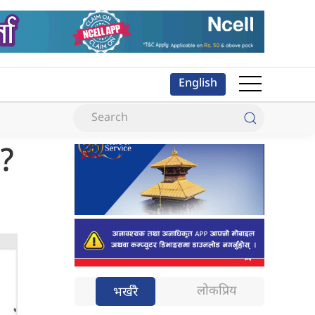
English
र?
लोकप्रिय
भर्खरै