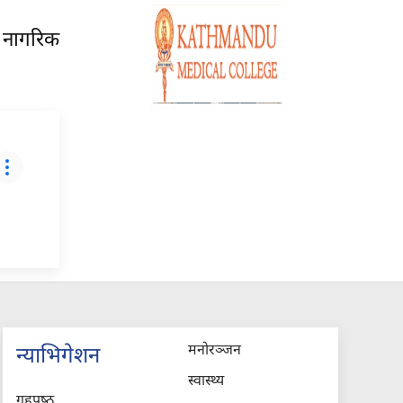
। नागरिक
मनोरञ्जन
न्याभिगेशन
स्वास्थ्य
गृहपृष्‍ठ