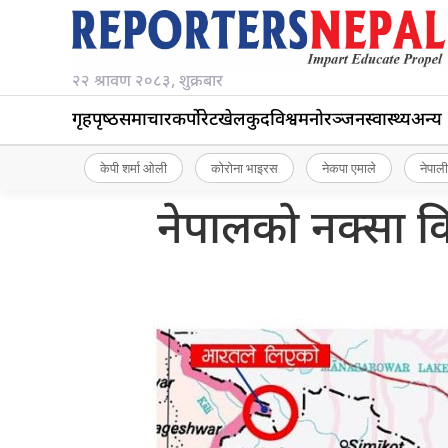
२२ श्रावण २०८३, शुक्रबार
गृहपृष्‍ठ
समाचार
कर्पोरेट
खेलकुद
विश्व
मनोरञ्जन
स्वास्थ्य
अन्य
केपी शर्मा ओली
कोरोना भाइरस
नेकपा एमाले
नेपाली
नेपालको नक्सा क