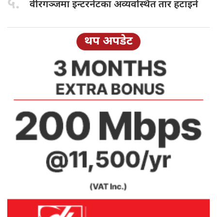
५.
वीरगञ्जमा इन्टरनेटका
अव्यवस्थित तार हटाइने
थप अपडेट