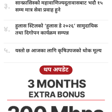
सान्फ्रासिस्को महावाणिज्यदूतावासबाट
भदौ १५
३.
सम्म मात्र सेवा प्रवाह हुने
हुलास स्टिलको
‘हुलास डे २०२६’ सामुदायिक
४.
तथा दिगोपन कार्यक्रम सम्पन्न
५.
यस्तो छ
आजका लागि कृषिउपजको थोक मूल्य
थप अपडेट