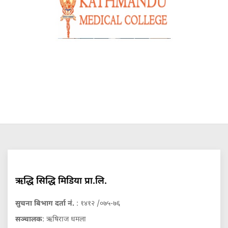
ऋद्धि सिद्धि मिडिया प्रा.लि.
सुचना बिभाग दर्ता नं.
: १४१२ /०७५-७६
सञ्चालक
: ऋषिराज धमला