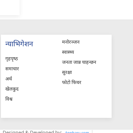
मनोरञ्जन
न्याभिगेशन
स्वास्थ्य
गृहपृष्‍ठ
जनता जान्न चाहन्छन
समाचार
सुरक्षा
अर्थ
फोटो फिचर
खेलकुद
विश्व
Appharu.com