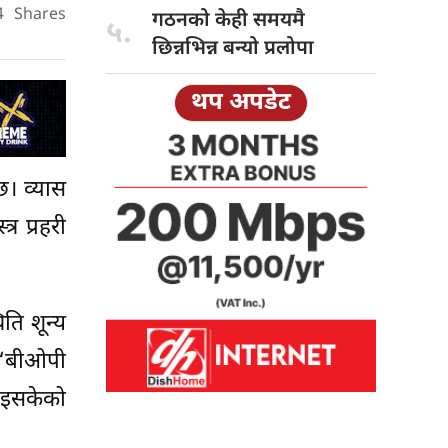
4
Shares
गठनको केही
समयमै
५.
छिन्नभिन्न बन्यो प्रलोपा
थप अपडेट
छ। व्यास
र प्रहरी
िति शून्य
, ‘बीओपी
 भइसकेको