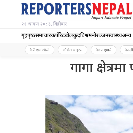
२१ श्रावण २०८३, बिहीबार
गृहपृष्‍ठ
समाचार
कर्पोरेट
खेलकुद
विश्व
मनोरञ्जन
स्वास्थ्य
अन्य
केपी शर्मा ओली
कोरोना भाइरस
नेकपा एमाले
नेपाली
गागा क्षेत्रम