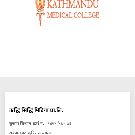
ऋद्धि सिद्धि मिडिया प्रा.लि.
सुचना बिभाग दर्ता नं.
: १४१२ /०७५-७६
सञ्चालक
: ऋषिराज धमला