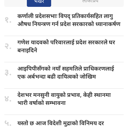
लोकप्रिय
भर्खरै
कर्णाली प्रदेशसभाः
विपद् प्रतिकार्यसहित लागु
१.
औषध नियन्त्रण गर्न प्रदेश सरकारको ध्यानाकर्षण
गणेश यादवको
परिवारलाई प्रदेश सरकारले घर
२.
बनाइदिने
आइपिपीसँगको नयाँ
सहमतिले प्राधिकरणलाई
३.
एक अर्बभन्दा बढी दायित्वको जोखिम
देशभर मनसुनी
वायुको प्रभाव, केही स्थानमा
४.
भारी वर्षाको सम्भावना
५.
यस्तो छ
आज विदेशी मुद्राको विनिमय दर