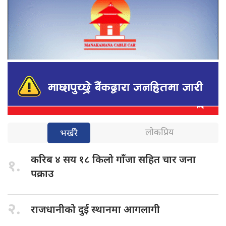
लोकप्रिय
भर्खरै
करिब ४
सय १८ किलो गाँजा सहित चार जना
१.
पक्राउ
२.
राजधानीको दुई
स्थानमा आगलागी