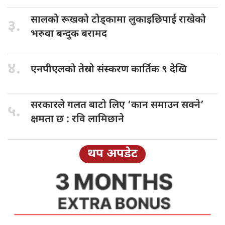
सालको रूखको
टोड्कामा लुकाइछिपाई राखेको
३.
भरुवा बन्दुक बरामद
४.
एनपीएलको तेस्रो
संस्करण कार्तिक ९ देखि
सरकारले गलत
बाटो लिए ‘कान समाउन सक्ने’
५.
क्षमता छ : रवि लामिछाने
थप अपडेट