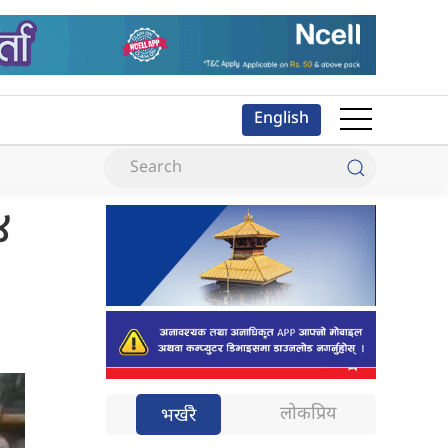
English
४
लोकप्रिय
भर्खरै