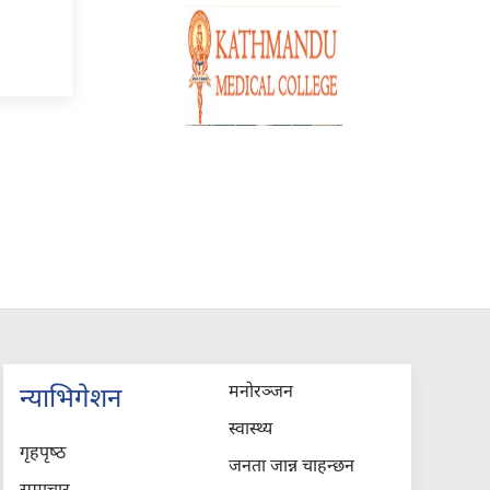
मनोरञ्जन
न्याभिगेशन
स्वास्थ्य
गृहपृष्‍ठ
जनता जान्न चाहन्छन