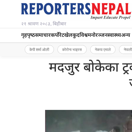
२१ श्रावण २०८३, बिहीबार
गृहपृष्‍ठ
समाचार
कर्पोरेट
खेलकुद
विश्व
मनोरञ्जन
स्वास्थ्य
अन्य
केपी शर्मा ओली
कोरोना भाइरस
नेकपा एमाले
नेपाली
मदजुर बोकेका 