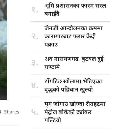
भूमि प्रशासनका
फारम सरल
१.
बनाइँदै
जेनजी आन्दोलनका
क्रममा
२.
कारागारबाट फरार कैदी
पक्राउ
अब नारायणगढ–बुटवल
दुई
३.
घण्टामै
टाँगटिङ खोलामा
भेटिएका
४.
वृद्धको पहिचान खुल्यो
मृग जोगाउ
खाेज्दा रौतहटमा
५.
पेट्रोल बोकेकोे ट्यांकर
4
Shares
पल्टियाे