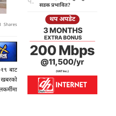
५.
सडक प्रभावित?
थप अपडेट
8
Shares
ड–१९ बाट
े खबरको
लकर्मीमा