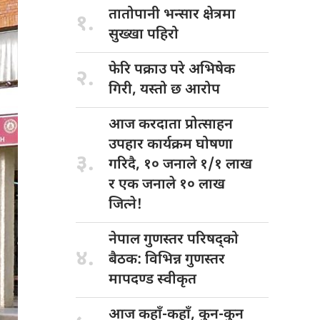
तातोपानी भन्सार
क्षेत्रमा
१.
सुख्खा पहिरो
फेरि पक्राउ
परे अभिषेक
२.
गिरी, यस्तो छ आरोप
आज करदाता
प्रोत्साहन
उपहार कार्यक्रम घोषणा
३.
गरिदै, १० जनाले १/१ लाख
र एक जनाले १० लाख
जित्ने!
नेपाल गुणस्तर
परिषद्को
४.
बैठक: विभिन्न गुणस्तर
मापदण्ड स्वीकृत
आज कहाँ-कहाँ,
कुन-कुन