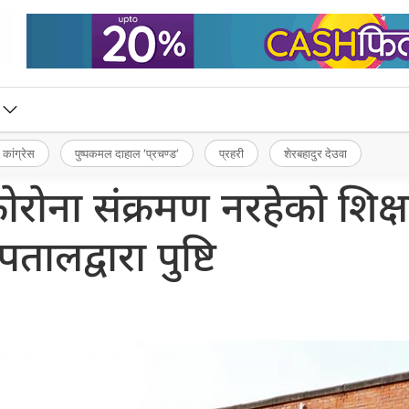
 कांग्रेस
पुष्पकमल दाहाल ‘प्रचण्ड’
प्रहरी
शेरबहादुर देउवा
ोरोना संक्रमण नरहेको शिक्
पतालद्वारा पुष्टि