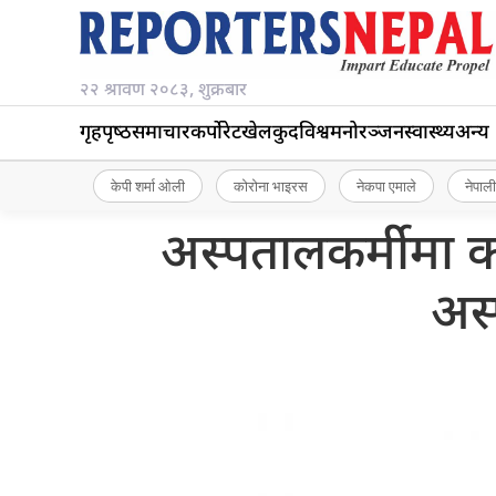
२२ श्रावण २०८३, शुक्रबार
गृहपृष्‍ठ
समाचार
कर्पोरेट
खेलकुद
विश्व
मनोरञ्जन
स्वास्थ्य
अन्य
केपी शर्मा ओली
कोरोना भाइरस
नेकपा एमाले
नेपाली
अस्पतालकर्मीमा क
अस्