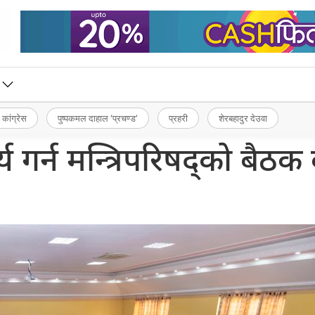
 कांग्रेस
पुष्पकमल दाहाल ‘प्रचण्ड’
प्रहरी
शेरबहादुर देउवा
गर्न मन्त्रिपरिषद्को बैठक ब