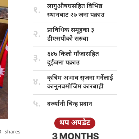
लागुऔषधसहित विभिन्न
१.
स्थानबाट २७ जना पक्राउ
प्राविधिक समूहका
३
२.
डीएसपीको सरुवा
६४७ किलो
गाँजासहित
३.
दुईजना पक्राउ
कृत्रिम अभाव
सृजना गर्नेलाई
४.
कानुनबमोजिम कारबाही
५.
दर्ज्यानी चिन्ह
प्रदान
थप अपडेट
0
Shares