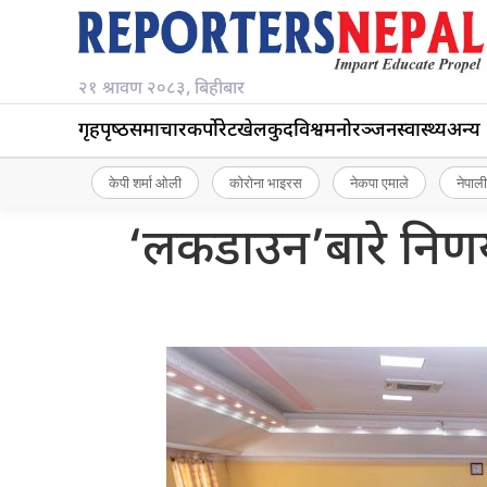
२१ श्रावण २०८३, बिहीबार
गृहपृष्‍ठ
समाचार
कर्पोरेट
खेलकुद
विश्व
मनोरञ्जन
स्वास्थ्य
अन्य
केपी शर्मा ओली
कोरोना भाइरस
नेकपा एमाले
नेपाली
‘लकडाउन’बारे निणर्य 