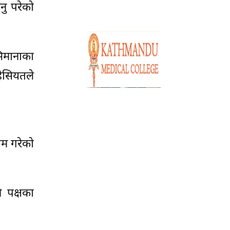
नु परेको
सिमानाका
हैसियतले
ाम गरेको
ै पक्षका