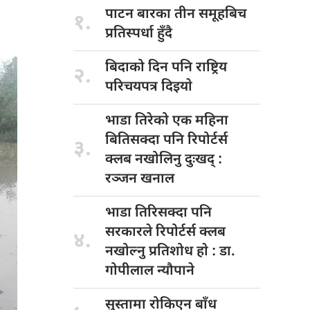
पाटन बारका
तीन समूहबिच
१.
प्रतिस्पर्धा हुँदै
बिदाको दिन
पनि राष्ट्रिय
२.
परिचयपत्र दिइयाे
भाडा तिरेको
एक महिना
बितिसक्दा पनि रिपोर्टर्स
३.
क्लब नखोलिनु दुःखद् :
रञ्जन खनाल
भाडा तिरिसक्दा
पनि
सरकारले रिपोर्टर्स क्लब
४.
नखोल्नु प्रतिशोध हाे : डा‍‍‍.
गोपीलाल न्यौपाने
सुस्तामा रोकिएन
बाँध