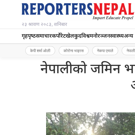
२३ श्रावण २०८३, शनिबार
गृहपृष्‍ठ
समाचार
कर्पोरेट
खेलकुद
विश्व
मनोरञ्जन
स्वास्थ्य
अन्य
केपी शर्मा ओली
कोरोना भाइरस
नेकपा एमाले
नेपाली
नेपालीको जमिन भार