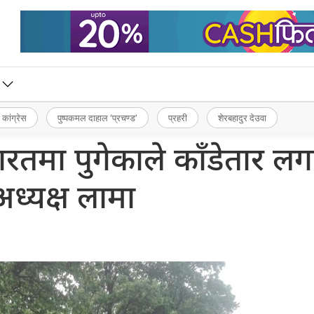
 कांग्रेस
पुष्पकमल दाहाल ‘प्रचण्ड’
प्रहरी
शेरबहादुर देउवा
तमा पुगेकाले काँडेतार लग
अध्यक्ष लामा