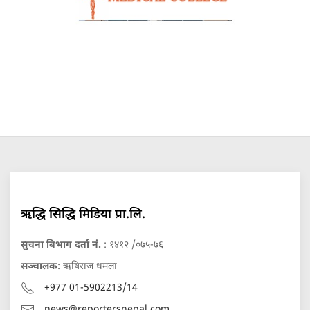
ऋद्धि सिद्धि मिडिया प्रा.लि.
सुचना बिभाग दर्ता नं.
: १४१२ /०७५-७६
सञ्चालक
: ऋषिराज धमला
+977 01-5902213/14
news@reportersnepal.com