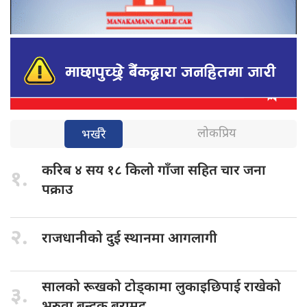
लोकप्रिय
भर्खरै
करिब ४
सय १८ किलो गाँजा सहित चार जना
१.
पक्राउ
२.
राजधानीको दुई
स्थानमा आगलागी
सालको रूखको
टोड्कामा लुकाइछिपाई राखेको
३.
भरुवा बन्दुक बरामद