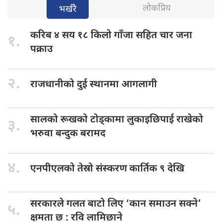
लोकप्रिय
भर्खरै
करिब ४
सय १८ किलो गाँजा सहित चार जना
१.
पक्राउ
२.
राजधानीको दुई
स्थानमा आगलागी
सालको रूखको
टोड्कामा लुकाइछिपाई राखेको
३.
भरुवा बन्दुक बरामद
४.
एनपीएलको तेस्रो
संस्करण कार्तिक ९ देखि
सरकारले गलत
बाटो लिए ‘कान समाउन सक्ने’
५.
क्षमता छ : रवि लामिछाने