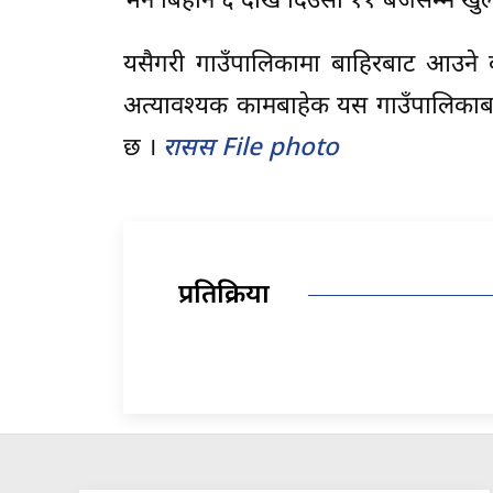
भने बिहान ६ देखि दिउँसो ११ बजेसम्म खुल्
यसैगरी गाउँपालिकामा बाहिरबाट आउने व
अत्यावश्यक कामबाहेक यस गाउँपालिकाबा
छ ।
रासस File photo
प्रतिक्रिया