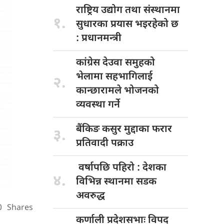
राष्ट्रिय उद्योग
तथा संस्थानमा
१.
सुधारका प्रयास भइरहेको छ
: प्रधानमन्त्री
कांग्रेस देउवा
समुहको
भेलामा सहभागिलाई
२.
कान्छारामले भोजनको
व्यवस्था गर्ने
बैंकिङ कसुर
मुद्दाका फरार
३.
प्रतिवादी पक्राउ
वर्षापछि पहिरो
: देशका
४.
विभिन्न स्थानमा सडक
अवरुद्ध
0
Shares
कर्णाली प्रदेशसभाः
विपद्