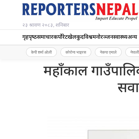
२३ श्रावण २०८३, शनिबार
गृहपृष्‍ठ
समाचार
कर्पोरेट
खेलकुद
विश्व
मनोरञ्जन
स्वास्थ्य
अन्य
केपी शर्मा ओली
कोरोना भाइरस
नेकपा एमाले
नेपाली
महाँकाल गाउँपालिकाद
सवा