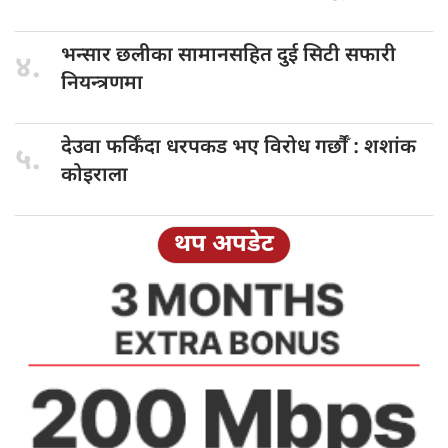
भन्सार छलीका
सामानसहित दुई सिटी सफारी
४.
नियन्त्रणमा
देउवा फर्किँदा
धरपकड भए विरोध गर्छौँं : शशांक
५.
कोइराला
थप अपडेट