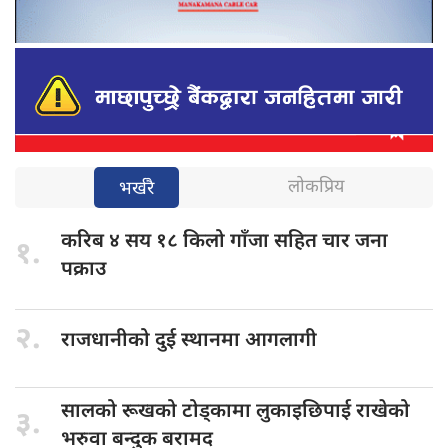
लोकप्रिय
भर्खरै
करिब ४
सय १८ किलो गाँजा सहित चार जना
१.
पक्राउ
२.
राजधानीको दुई
स्थानमा आगलागी
सालको रूखको
टोड्कामा लुकाइछिपाई राखेको
३.
भरुवा बन्दुक बरामद