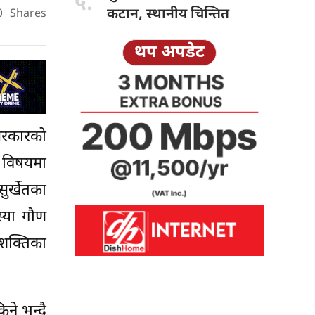
५.
कटान, स्थानीय चिन्तित
0
Shares
थप अपडेट
ा सरकारको
 विषयमा
ुर्खेतका
स्या गौण
 शक्तिका
ने भन्दै