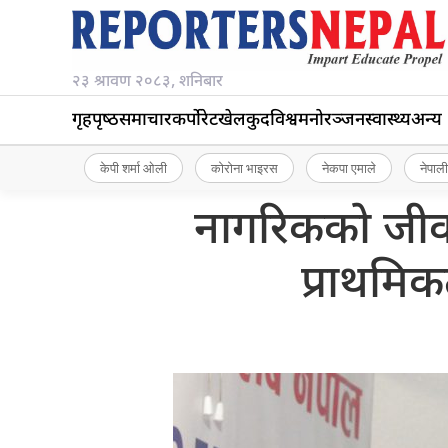
२३ श्रावण २०८३, शनिबार
गृहपृष्‍ठ
समाचार
कर्पोरेट
खेलकुद
विश्व
मनोरञ्जन
स्वास्थ्य
अन्य
केपी शर्मा ओली
कोरोना भाइरस
नेकपा एमाले
नेपाली
नागरिकको जीव
प्राथमिकत