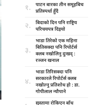
पाटन बारका
तीन समूहबिच
१.
प्रतिस्पर्धा हुँदै
बिदाको दिन
पनि राष्ट्रिय
२.
परिचयपत्र दिइयाे
भाडा तिरेको
एक महिना
बितिसक्दा पनि रिपोर्टर्स
३.
क्लब नखोलिनु दुःखद् :
रञ्जन खनाल
भाडा तिरिसक्दा
पनि
सरकारले रिपोर्टर्स क्लब
४.
नखोल्नु प्रतिशोध हाे : डा‍‍‍.
गोपीलाल न्यौपाने
सुस्तामा रोकिएन
बाँध