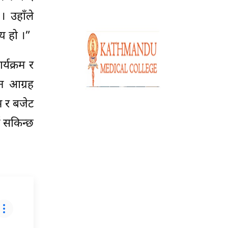
। उहाँले
्य हो ।”
्यक्रम र
न आग्रह
म र बजेट
न सकिन्छ