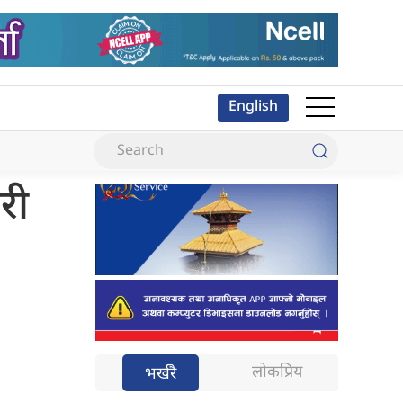
English
री
लोकप्रिय
भर्खरै