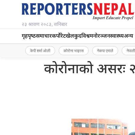
२३ श्रावण २०८३, शनिबार
गृहपृष्‍ठ
समाचार
कर्पोरेट
खेलकुद
विश्व
मनोरञ्जन
स्वास्थ्य
अन्य
केपी शर्मा ओली
कोरोना भाइरस
नेकपा एमाले
नेपाली
कोरोनाको असरः २५