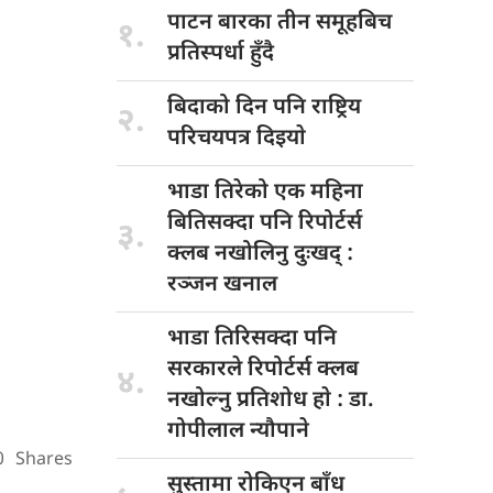
पाटन बारका
तीन समूहबिच
१.
प्रतिस्पर्धा हुँदै
बिदाको दिन
पनि राष्ट्रिय
२.
परिचयपत्र दिइयाे
भाडा तिरेको
एक महिना
बितिसक्दा पनि रिपोर्टर्स
३.
क्लब नखोलिनु दुःखद् :
रञ्जन खनाल
भाडा तिरिसक्दा
पनि
सरकारले रिपोर्टर्स क्लब
४.
नखोल्नु प्रतिशोध हाे : डा‍‍‍.
गोपीलाल न्यौपाने
0
Shares
सुस्तामा रोकिएन
बाँध