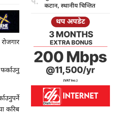
५.
कटान, स्थानीय चिन्तित
थप अपडेट
क रोजगार
फर्काउनु
नुपर्ने
्या करिब