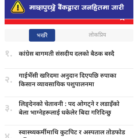
लोकप्रिय
भर्खरै
१.
कांग्रेस बागमती
संसदीय दलको बैठक बस्दै
गाईभैँसी खरिदमा
अनुदान दिएपछि रुपाका
२.
किसान व्यावसायिक पशुपालनमा
लिङ्देनको चेतावनी
: पद ओगट्ने र लडाइँको
३.
बेला भाग्नेहरूलाई धकेलेर बिदा गरिदिन्छु
स्वास्थ्यकर्मीमाथि कुटपिट
र अस्पताल तोडफोड
४.