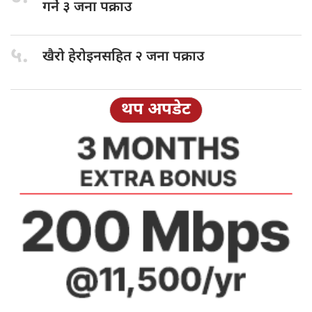
गर्ने ३ जना पक्राउ
५.
खैरो हेरोइनसहित
२ जना पक्राउ
थप अपडेट