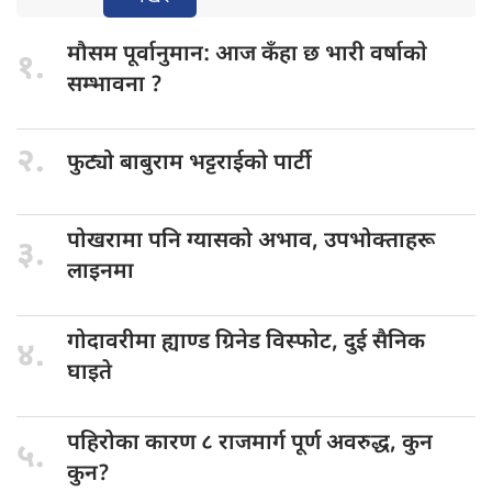
मौसम पूर्वानुमान:
आज कँहा छ भारी वर्षाकाे
१.
सम्भावना ?
२.
फुट्यो बाबुराम
भट्टराईको पार्टी
पोखरामा पनि
ग्यासको अभाव, उपभोक्ताहरू
३.
लाइनमा
गोदावरीमा ह्याण्ड
ग्रिनेड विस्फोट, दुई सैनिक
४.
घाइते
पहिरोका कारण
८ राजमार्ग पूर्ण अवरुद्ध, कुन
५.
कुन?