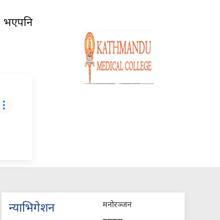
णय भएपनि
मनोरञ्जन
न्याभिगेशन