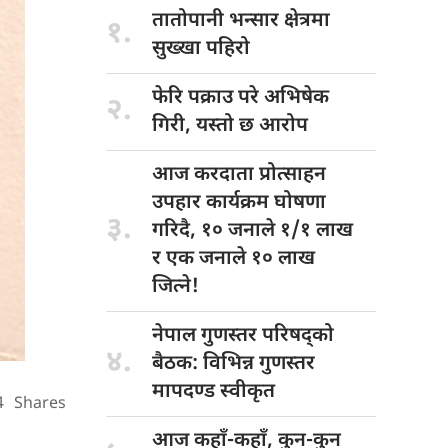
तातोपानी भन्सार
क्षेत्रमा
१.
सुख्खा पहिरो
फेरि पक्राउ
परे अभिषेक
२.
गिरी, यस्तो छ आरोप
आज करदाता
प्रोत्साहन
उपहार कार्यक्रम घोषणा
३.
गरिदै, १० जनाले १/१ लाख
र एक जनाले १० लाख
जित्ने!
नेपाल गुणस्तर
परिषद्को
४.
बैठक: विभिन्न गुणस्तर
मापदण्ड स्वीकृत
4
Shares
आज कहाँ-कहाँ,
कुन-कुन