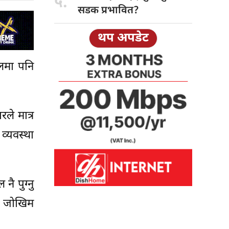
५.
सडक प्रभावित?
थप अपडेट
लमा पनि
रले मात्र
व्यवस्था
ै पुग्नु
को जोखिम