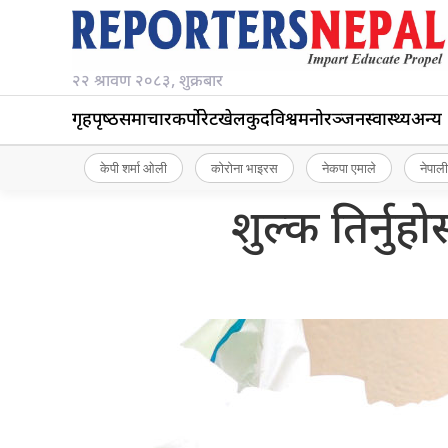
२२ श्रावण २०८३, शुक्रबार
गृहपृष्‍ठ
समाचार
कर्पोरेट
खेलकुद
विश्व
मनोरञ्जन
स्वास्थ्य
अन्य
केपी शर्मा ओली
कोरोना भाइरस
नेकपा एमाले
नेपाली
शुल्क तिर्नुहो