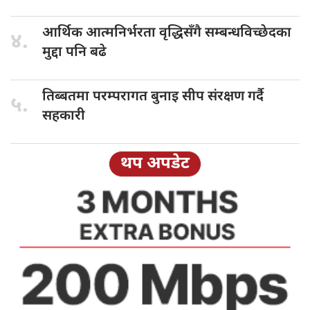
आर्थिक आत्मनिर्भरता
वृद्धिसँगै सम्बन्धविच्छेदका
४.
मुद्दा पनि बढे
तिब्बतमा परम्परागत
बुनाइ सीप संरक्षण गर्दै
५.
सहकारी
थप अपडेट