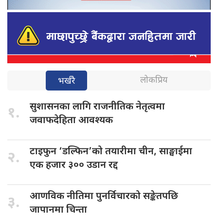
लोकप्रिय
भर्खरै
सुशासनका लागि
राजनीतिक नेतृत्वमा
१.
जवाफदेहिता आवश्यक
टाइफुन ‘डल्फिन’को
तयारीमा चीन, साङ्घाईमा
२.
एक हजार ३०० उडान रद्द
आणविक नीतिमा
पुनर्विचारको सङ्केतपछि
३.
जापानमा चिन्ता