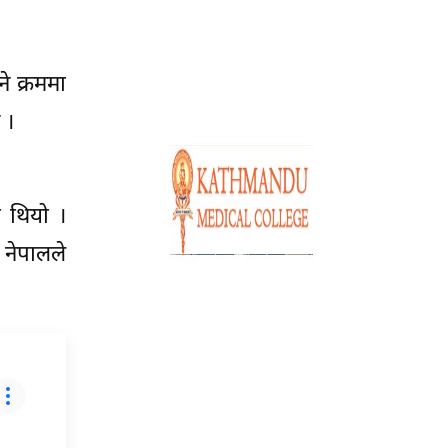
े क्रममा
 ।
ो थियो ।
नेपालले