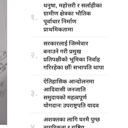
धनुषा, महोत्तरी
र सर्लाहीका
ग्रामीण क्षेत्रका भौतिक
१.
पूर्वाधार निर्माण
प्राथमिकतामा
सरकारलाई जिम्मेवार
बनाउने गरी प्रमुख
२.
प्रतिपक्षीको भूमिका निर्वाह
गरिरहेका छौँः सभापति थापा
ऐतिहासिक आन्दोलनमा
आदिवासी जनजाति
३.
समुदायको महत्वपूर्ण
योगदानः उपराष्ट्रपति यादव
अशक्तका लागि
घरमै पुग्छ
४.
नागरिकता र राष्ट्रिय