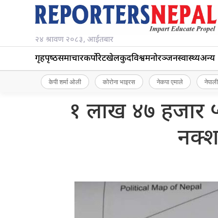
२४ श्रावण २०८३, आईतबार
गृहपृष्‍ठ
समाचार
कर्पोरेट
खेलकुद
विश्व
मनोरञ्जन
स्वास्थ्य
अन्य
केपी शर्मा ओली
कोरोना भाइरस
नेकपा एमाले
नेपाली
१ लाख ४७ हजार ५
नक्शा