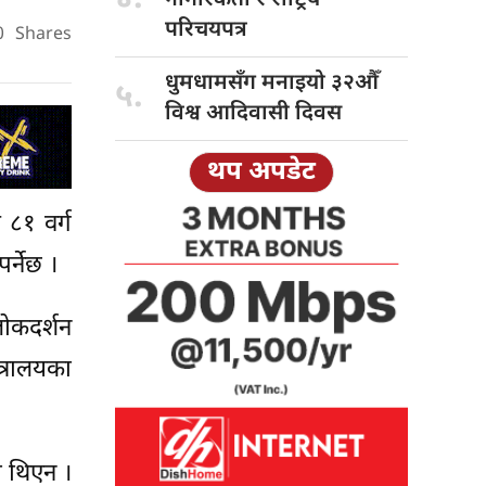
परिचयपत्र
0
Shares
धुमधामसँग मनाइयो
३२औँ
५.
विश्व आदिवासी दिवस
थप अपडेट
 ८१ वर्ग
र्नेछ ।
लोकदर्शन
त्रालयका
ा थिएन ।