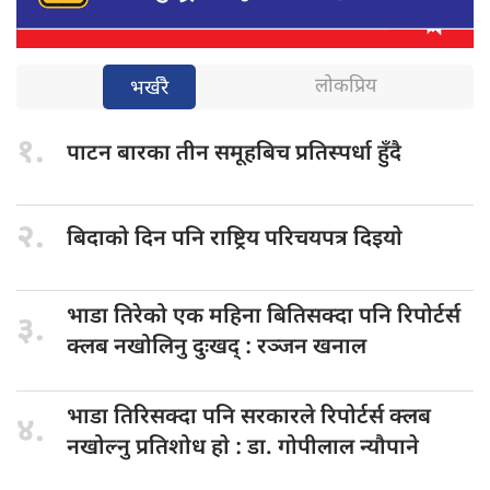
लोकप्रिय
भर्खरै
१.
पाटन बारका
तीन समूहबिच प्रतिस्पर्धा हुँदै
२.
बिदाको दिन
पनि राष्ट्रिय परिचयपत्र दिइयाे
भाडा तिरेको
एक महिना बितिसक्दा पनि रिपोर्टर्स
३.
क्लब नखोलिनु दुःखद् : रञ्जन खनाल
भाडा तिरिसक्दा
पनि सरकारले रिपोर्टर्स क्लब
४.
नखोल्नु प्रतिशोध हाे : डा‍‍‍. गोपीलाल न्यौपाने